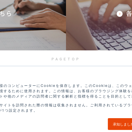
ちら
PAGETOP
のコンピューターにCookieを保存します。このCookieは、この
憶するために使用されます。この情報は、お客様のブラウジング体験を
トや他のメディアの訪問者に関する解析と指標を得ることを目的として
サイトを訪問された際の情報は収集されません。ご利用されているブラ
個人情報保護
eが1つ設定されます。
承知しまし
© GA