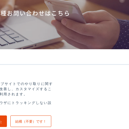
各種お問い合わせはこちら
お客様事例
ナレッジ
お知らせ
ウェブサイトでのやり取りに関す
改善し、カスタマイズするこ
利用されます。
ウザにトラッキングしない設
方針
サイト利用規約
サービス利用規約
た
結構（不要）です！
X MARKETING, INC. ALL RIGHTS RESERVED.